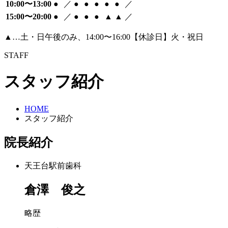
10:00〜13:00
●
／
●
●
●
●
●
／
15:00〜20:00
●
／
●
●
●
▲
▲
／
▲…土・日午後のみ、14:00〜16:00【休診日】火・祝日
STAFF
スタッフ紹介
HOME
スタッフ紹介
院長紹介
天王台駅前歯科
倉澤 俊之
略歴