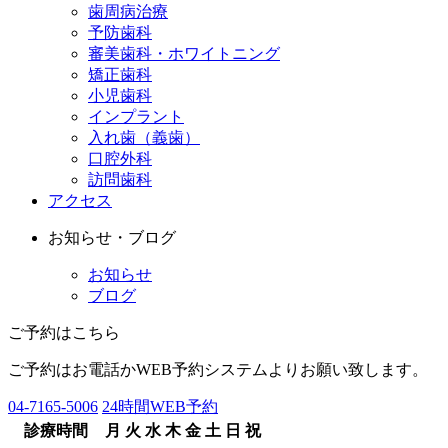
歯周病治療
予防歯科
審美歯科・ホワイトニング
矯正歯科
小児歯科
インプラント
入れ歯（義歯）
口腔外科
訪問歯科
アクセス
お知らせ・ブログ
お知らせ
ブログ
ご予約はこちら
ご予約はお電話かWEB予約システムよりお願い致します。
04-7165-5006
24時間WEB予約
診療時間
月
火
水
木
金
土
日
祝