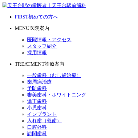
FIRST
初めての方へ
MENU
医院案内
医院情報・アクセス
スタッフ紹介
採用情報
TREATMENT
診療案内
一般歯科（むし歯治療）
歯周病治療
予防歯科
審美歯科・ホワイトニング
矯正歯科
小児歯科
インプラント
入れ歯（義歯）
口腔外科
訪問歯科