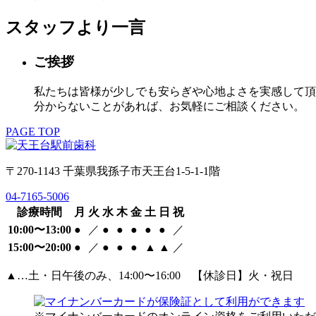
スタッフより一言
ご挨拶
私たちは皆様が少しでも安らぎや心地よさを実感して頂
分からないことがあれば、お気軽にご相談ください。​
PAGE TOP
〒270-1143 千葉県我孫子市天王台1-5-1-1階
04-7165-5006
診療時間
月
火
水
木
金
土
日
祝
10:00〜13:00
●
／
●
●
●
●
●
／
15:00〜20:00
●
／
●
●
●
▲
▲
／
▲…土・日午後のみ、14:00〜16:00 【休診日】火・祝日