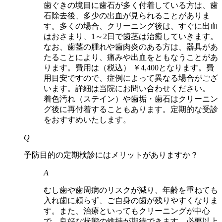
歯ぐきの境目に歯石が多く付着している方は、歯
石除去後、多少の出血が見られることがありま
す。多くの場合、クリーニング後は、すぐに出血
はおさまり、1～2日で歯茎は治癒していきます。
なお、歯茎の腫れや歯肉炎のある方は、器具があ
たることにより、痛みや出血をともなうことがあ
ります。費用は（税込） ￥4,400となります。費
用目安ですので、症例によって異なる場合がござ
います。詳細は当院にお問い合わせください。
着色汚れ（ステイン）や歯垢・歯石はクリーニン
グ後に再付着することもあります。定期的な受診
をおすすめいたします。
Q
予防目的の定期検診にはメリットがありますか？​
A
むし歯や歯周病のリスクが減り、年齢を重ねても
入れ歯に頼らず、ご自身の歯が残りやすくなりま
す。また、治療といってもクリーニングが中心
で、良好な状態の維持が期待できます。必要以上