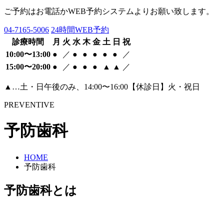
ご予約はお電話かWEB予約システムよりお願い致します。
04-7165-5006
24時間WEB予約
診療時間
月
火
水
木
金
土
日
祝
10:00〜13:00
●
／
●
●
●
●
●
／
15:00〜20:00
●
／
●
●
●
▲
▲
／
▲…土・日午後のみ、14:00〜16:00【休診日】火・祝日
PREVENTIVE
予防歯科
HOME
予防歯科
予防歯科とは