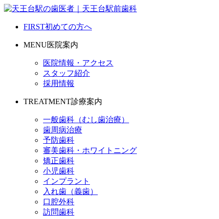
FIRST
初めての方へ
MENU
医院案内
医院情報・アクセス
スタッフ紹介
採用情報
TREATMENT
診療案内
一般歯科（むし歯治療）
歯周病治療
予防歯科
審美歯科・ホワイトニング
矯正歯科
小児歯科
インプラント
入れ歯（義歯）
口腔外科
訪問歯科