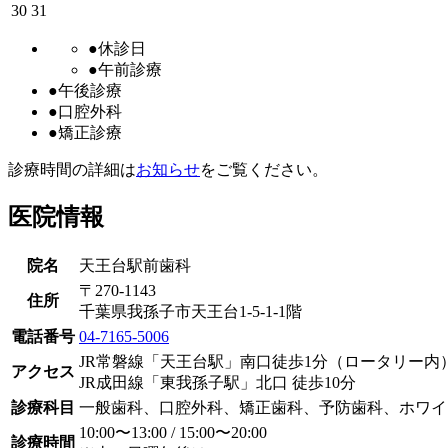
30
31
●
休診日
●
午前診療
●
午後診療
●
口腔外科
●
矯正診療
診療時間の詳細は
お知らせ
をご覧ください。
医院情報​
​院名
天王台駅前歯科​
〒270-1143
住所
千葉県我孫子市天王台1-5-1-1階
電話番号
04-7165-5006
JR常磐線「天王台駅」南口徒歩1分（ロータリー内
アクセス
JR成田線「東我孫子駅」北口 徒歩10分
診療科目
一般歯科、口腔外科、矯正歯科、予防歯科、ホワイ
10:00〜13:00 / 15:00〜20:00
診療時間