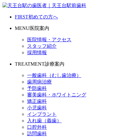
FIRST
初めての方へ
MENU
医院案内
医院情報・アクセス
スタッフ紹介
採用情報
TREATMENT
診療案内
一般歯科（むし歯治療）
歯周病治療
予防歯科
審美歯科・ホワイトニング
矯正歯科
小児歯科
インプラント
入れ歯（義歯）
口腔外科
訪問歯科