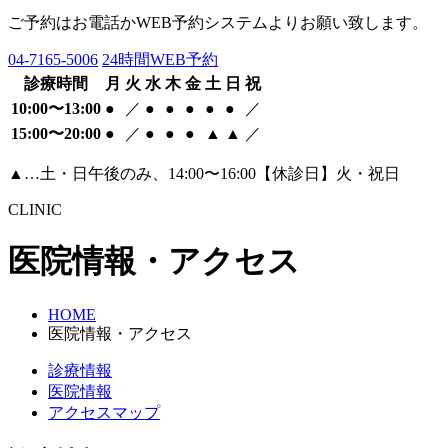
ご予約はお電話かWEB予約システムよりお願い致します。
04-7165-5006
24時間WEB予約
診療時間
月
火
水
木
金
土
日
祝
10:00〜13:00
●
／
●
●
●
●
●
／
15:00〜20:00
●
／
●
●
●
▲
▲
／
▲…土・日午後のみ、14:00〜16:00【休診日】火・祝日
CLINIC
医院情報・アクセス
HOME
医院情報・アクセス
診療情報
医院情報​
アクセスマップ